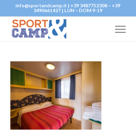
info@sportandcamp.it | +39 3487752308 – +39
3490661427 | LUN – DOM 9-19