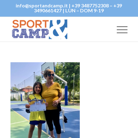
info@sportandcamp.it | +39 3487752308 – +39
3490661427 | LUN – DOM 9-19