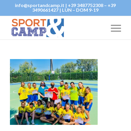
info@sportandcamp.it | +39 3487752308 – +39
3490661427 | LUN – DOM 9-19