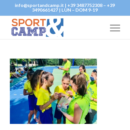
info@sportandcamp.it | +39 3487752308 – +39
3490661427 | LUN – DOM 9-19